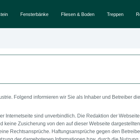
tein
Fensterbänke
Fliesen & Boden
Treppen
R
dustrie. Folgend informieren wir Sie als Inhaber und Betreiber
er Internetseite sind unverbindlich. Die Redaktion der Webseite 
d keine Zusicherung von den auf dieser Webseite dargestellte
 keine Rechtsansprüche. Haftungsansprüche gegen den Betreiber
nutzung der dargebotenen Informationen bzw. durch die Nutzung f